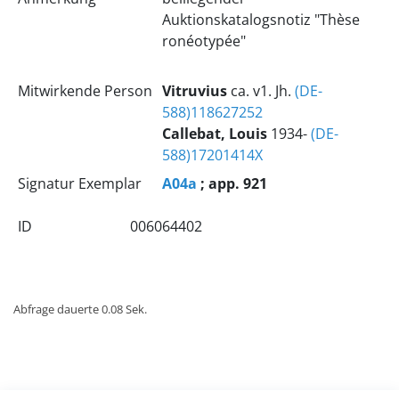
Auktionskatalogsnotiz "Thèse
ronéotypée"
Mitwirkende Person
Vitruvius
ca. v1. Jh.
(DE-
588)118627252
Callebat, Louis
1934-
(DE-
588)17201414X
Signatur Exemplar
A04a
; app. 921
ID
006064402
Abfrage dauerte 0.08 Sek.