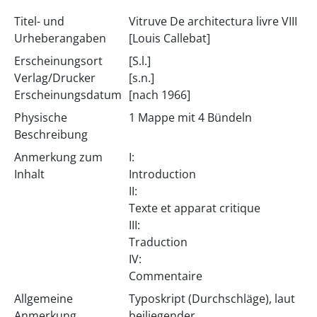
Titel- und
Vitruve De architectura livre VIII
Urheberangaben
[Louis Callebat]
Erscheinungsort
[S.l.]
Verlag/Drucker
[s.n.]
Erscheinungsdatum
[nach 1966]
Physische
1 Mappe mit 4 Bündeln
Beschreibung
Anmerkung zum
I:
Inhalt
Introduction
II:
Texte et apparat critique
III:
Traduction
IV:
Commentaire
Allgemeine
Typoskript (Durchschläge), laut
Anmerkung
beiliegender