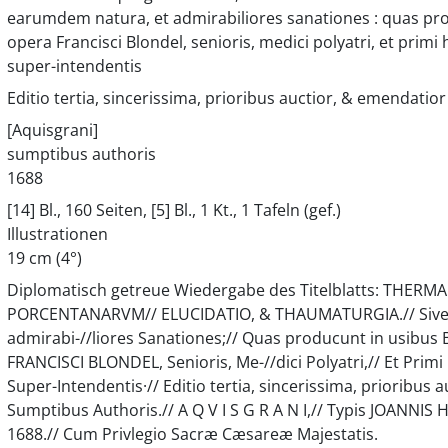
earumdem natura, et admirabiliores sanationes : quas pro
opera Francisci Blondel, senioris, medici polyatri, et prim
super-intendentis
Editio tertia, sincerissima, prioribus auctior, & emendatior
[Aquisgrani]
sumptibus authoris
1688
[14] Bl., 160 Seiten, [5] Bl., 1 Kt., 1 Tafeln (gef.)
Illustrationen
19 cm (4°)
Diplomatisch getreue Wiedergabe des Titelblatts: THER
PORCENTANARVM// ELUCIDATIO, & THAUMATURGIA.// Sive//
admirabi-//liores Sanationes;// Quas producunt in usibus
FRANCISCI BLONDEL, Senioris, Me-//dici Polyatri,// Et Prim
Super-Intendentis·// Editio tertia, sincerissima, prioribus a
Sumptibus Authoris.// A Q V I S G R A N I,// Typis JOANNIS
1688.// Cum Privlegio Sacræ Cæsareæ Majestatis.