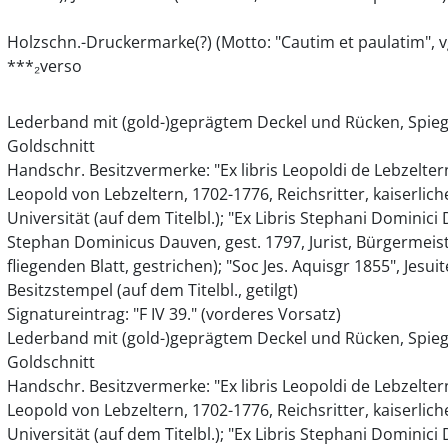
Holzschn.-Druckermarke(?) (Motto: "Cautim et paulatim", vgl
***₂verso
Lederband mit (gold-)geprägtem Deckel und Rücken, Spieg
Goldschnitt
Handschr. Besitzvermerke: "Ex libris Leopoldi de Lebzeltern
Leopold von Lebzeltern, 1702-1776, Reichsritter, kaiserlic
Universität (auf dem Titelbl.); "Ex Libris Stephani Dominic
Stephan Dominicus Dauven, gest. 1797, Jurist, Bürgermei
fliegenden Blatt, gestrichen); "Soc Jes. Aquisgr 1855", Jesu
Besitzstempel (auf dem Titelbl., getilgt)
Signatureintrag: "F IV 39." (vorderes Vorsatz)
Lederband mit (gold-)geprägtem Deckel und Rücken, Spieg
Goldschnitt
Handschr. Besitzvermerke: "Ex libris Leopoldi de Lebzeltern
Leopold von Lebzeltern, 1702-1776, Reichsritter, kaiserlic
Universität (auf dem Titelbl.); "Ex Libris Stephani Dominic