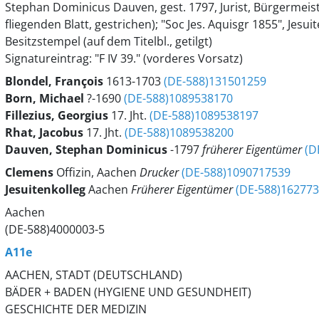
Stephan Dominicus Dauven, gest. 1797, Jurist, Bürgermei
fliegenden Blatt, gestrichen); "Soc Jes. Aquisgr 1855", Jesu
Besitzstempel (auf dem Titelbl., getilgt)
Signatureintrag: "F IV 39." (vorderes Vorsatz)
Blondel, François
1613-1703
(DE-588)131501259
Born, Michael
?-1690
(DE-588)1089538170
Fillezius, Georgius
17. Jht.
(DE-588)1089538197
Rhat, Jacobus
17. Jht.
(DE-588)1089538200
Dauven, Stephan Dominicus
-1797
früherer Eigentümer
(D
Clemens
Offizin, Aachen
Drucker
(DE-588)1090717539
Jesuitenkolleg
Aachen
Früherer Eigentümer
(DE-588)162773
Aachen
(DE-588)4000003-5
A11e
AACHEN, STADT (DEUTSCHLAND)
BÄDER + BADEN (HYGIENE UND GESUNDHEIT)
GESCHICHTE DER MEDIZIN