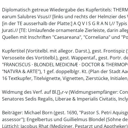
Diplomatisch getreue Wiedergabe des Kupfertitels: THE
earum Salubres Vsus// [links und rechts der Helmzier des W
[in der TE ausserhalb der Platte:] A Q V I S G R A N I,// T
Jurati.// [TE: Umlaufende ornamentale Zierleiste, darin all
Quellen mit Inschriften "Caesareana", "Corneliana" und "
Kupfertitel (Vortitelbl. mit allegor. Darst.), gest. Frontis
Versoseite des Vortitelbl.), gest. Wappentaf., gest. Portr.
"FRANCISCUS · BLONDEL MEDICINÆ · DOCTOR & THERMOP
"NATVRA & ARTE"), 1 gef. doppelblgr. Kt. (Plan der Stadt Aac
16 Textkupfer, Titelvignette, Vignetten, Zierstücke, Initiale
Widmung des Verf. auf Bl.[]₃r-v (Widmungsempfänger: Consu
Senatores Sedis Regalis, Liberae & Imperialis Civitatis, In
Beiträger: Michael Born (gest. 1690, "Pastor S. Petri Aquisgr
assessor"); Engelbertus und Guillielmus Blondel (Söhne des V
Lüttich); Jacobus Rhat (Mediziner, Pestarzt und Apotheker)