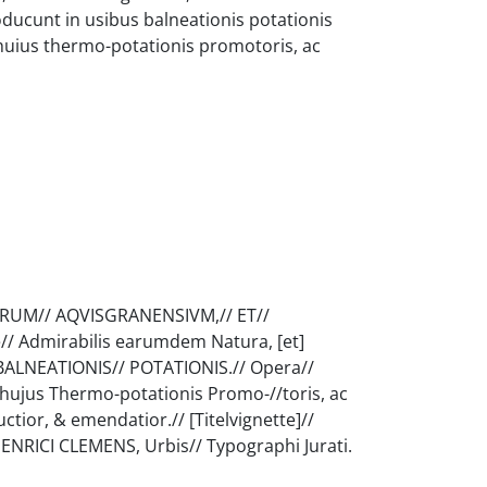
ducunt in usibus balneationis potationis
i huius thermo-potationis promotoris, ac
MARUM// AQVISGRANENSIVM,// ET//
 Admirabilis earumdem Natura, [et]
 BALNEATIONIS// POTATIONIS.// Opera//
i hujus Thermo-potationis Promo-//toris, ac
uctior, & emendatior.// [Titelvignette]//
 HENRICI CLEMENS, Urbis// Typographi Jurati.