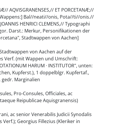
RMÆ// AQVISGRANENSES,// ET PORCETANÆ;//
appens:] Bal//neati//onis, Pota//ti//onis.//
ypis JOANNIS HENRICI CLEMENS,// Typographi
egor. Darst.: Merkur, Personifikationen der
Porcetana", Stadtwappen von Aachen]
piz (Stadtwappen von Aachen auf der
 des Verf. (mit Wappen und Umschrift:
OTATIONUM HARUM · INSTITUTOR", unten:
hen, Kupferst.), 1 doppelblgr. Kupfertaf.,
n, gedr. Marginalien
les, Pro-Consules, Officiales, ac
clytaeque Reipublicae Aquisgranensis)
ani, ac senior Venerabilis Judicii Synodalis
erf.); Georgius Fillezius (Kleriker in