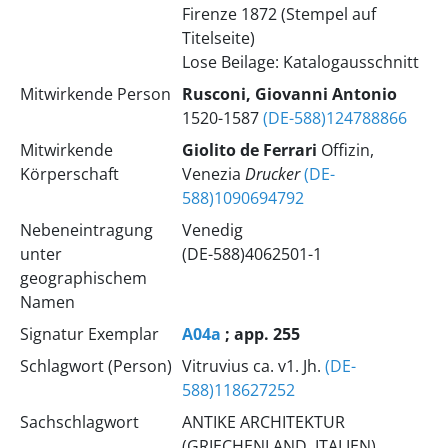
Firenze 1872 (Stempel auf
Titelseite)
Lose Beilage: Katalogausschnitt
Mitwirkende Person
Rusconi, Giovanni Antonio
1520-1587
(DE-588)124788866
Mitwirkende
Giolito de Ferrari
Offizin,
Körperschaft
Venezia
Drucker
(DE-
588)1090694792
Nebeneintragung
Venedig
unter
(DE-588)4062501-1
geographischem
Namen
Signatur Exemplar
A04a
; app. 255
Schlagwort (Person)
Vitruvius ca. v1. Jh.
(DE-
588)118627252
Sachschlagwort
ANTIKE ARCHITEKTUR
(GRIECHENLAND, ITALIEN)