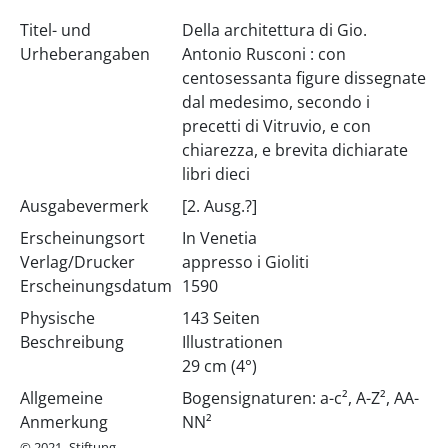
Titel- und
Della architettura di Gio.
Urheberangaben
Antonio Rusconi : con
centosessanta figure dissegnate
dal medesimo, secondo i
precetti di Vitruvio, e con
chiarezza, e brevita dichiarate
libri dieci
Ausgabevermerk
[2. Ausg.?]
Erscheinungsort
In Venetia
Verlag/Drucker
appresso i Gioliti
Erscheinungsdatum
1590
Physische
143 Seiten
Beschreibung
Illustrationen
29 cm (4°)
Allgemeine
Bogensignaturen: a-c², A-Z², AA-
Anmerkung
NN²
© 2021- Stiftung