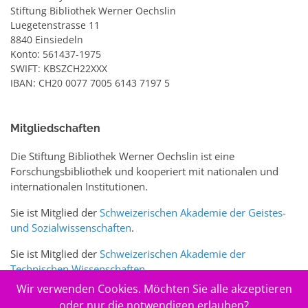
Stiftung Bibliothek Werner Oechslin
Luegetenstrasse 11
8840 Einsiedeln
Konto: 561437-1975
SWIFT: KBSZCH22XXX
IBAN: CH20 0077 7005 6143 7197 5
Mitgliedschaften
Die Stiftung Bibliothek Werner Oechslin ist eine
Forschungsbibliothek und kooperiert mit nationalen und
internationalen Institutionen.
Sie ist Mitglied der
Schweizerischen Akademie der Geistes-
und Sozialwissenschaften
.
Sie ist Mitglied der
Schweizerischen Akademie der
Technischen Wissenschaften
.
Wir verwenden Cookies. Möchten Sie alle akzeptieren
Sie ist zudem Mitglied des Schweizer Portals
www.sciences-
oder nur die notwendigen erlauben?