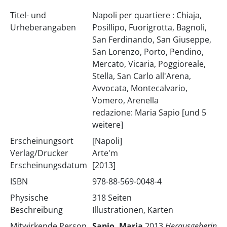
Titel- und
Napoli per quartiere : Chiaja,
Urheberangaben
Posillipo, Fuorigrotta, Bagnoli,
San Ferdinando, San Giuseppe,
San Lorenzo, Porto, Pendino,
Mercato, Vicaria, Poggioreale,
Stella, San Carlo all'Arena,
Avvocata, Montecalvario,
Vomero, Arenella
redazione: Maria Sapio [und 5
weitere]
Erscheinungsort
[Napoli]
Verlag/Drucker
Arte'm
Erscheinungsdatum
[2013]
ISBN
978-88-569-0048-4
Physische
318 Seiten
Beschreibung
Illustrationen, Karten
Mitwirkende Person
Sapio, Maria
2013
Herausgeberin