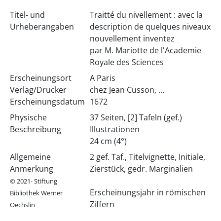
Titel- und
Traitté du nivellement : avec la
Urheberangaben
description de quelques niveaux
nouvellement inventez
par M. Mariotte de l'Academie
Royale des Sciences
Erscheinungsort
A Paris
Verlag/Drucker
chez Jean Cusson, ...
Erscheinungsdatum
1672
Physische
37 Seiten, [2] Tafeln (gef.)
Beschreibung
Illustrationen
24 cm (4°)
Allgemeine
2 gef. Taf., Titelvignette, Initiale,
Anmerkung
Zierstück, gedr. Marginalien
© 2021- Stiftung
Erscheinungsjahr in römischen
Bibliothek Werner
Ziffern
Oechslin