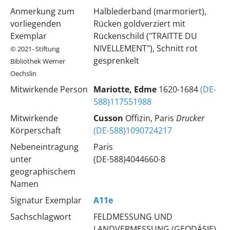
Anmerkung zum
Halblederband (marmoriert),
vorliegenden
Rücken goldverziert mit
Exemplar
Rückenschild ("TRAITTE DU
NIVELLEMENT"), Schnitt rot
© 2021- Stiftung
gesprenkelt
Bibliothek Werner
Oechslin
Mitwirkende Person
Mariotte, Edme
1620-1684
(DE-
588)117551988
Mitwirkende
Cusson
Offizin, Paris
Drucker
Körperschaft
(DE-588)1090724217
Nebeneintragung
Paris
unter
(DE-588)4044660-8
geographischem
Namen
Signatur Exemplar
A11e
Sachschlagwort
FELDMESSUNG UND
LANDVERMESSUNG (GEODÄSIE)