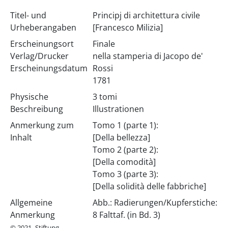
Titel- und
Principj di architettura civile
Urheberangaben
[Francesco Milizia]
Erscheinungsort
Finale
Verlag/Drucker
nella stamperia di Jacopo de'
Erscheinungsdatum
Rossi
1781
Physische
3 tomi
Beschreibung
Illustrationen
Anmerkung zum
Tomo 1 (parte 1):
Inhalt
[Della bellezza]
Tomo 2 (parte 2):
[Della comodità]
Tomo 3 (parte 3):
[Della solidità delle fabbriche]
Allgemeine
Abb.: Radierungen/Kupferstiche:
Anmerkung
8 Falttaf. (in Bd. 3)
© 2021- Stiftung