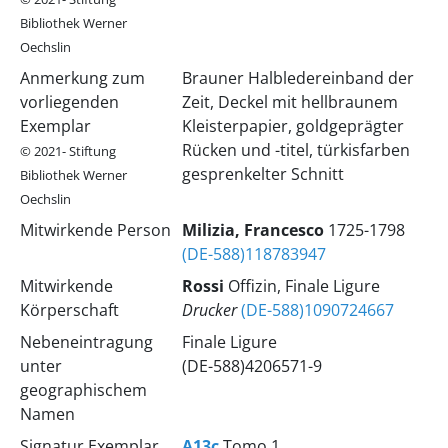
Bibliothek Werner
Oechslin
Anmerkung zum
Brauner Halbledereinband der
vorliegenden
Zeit, Deckel mit hellbraunem
Exemplar
Kleisterpapier, goldgeprägter
Rücken und -titel, türkisfarben
© 2021- Stiftung
gesprenkelter Schnitt
Bibliothek Werner
Oechslin
Mitwirkende Person
Milizia, Francesco
1725-1798
(DE-588)118783947
Mitwirkende
Rossi
Offizin, Finale Ligure
Körperschaft
Drucker
(DE-588)1090724667
Nebeneintragung
Finale Ligure
unter
(DE-588)4206571-9
geographischem
Namen
Signatur Exemplar
A13c
Tomo 1