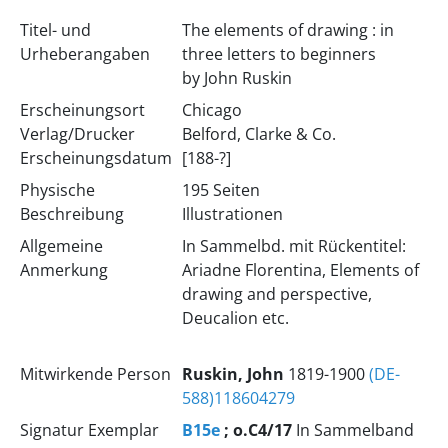
Titel- und
The elements of drawing : in
Urheberangaben
three letters to beginners
by John Ruskin
Erscheinungsort
Chicago
Verlag/Drucker
Belford, Clarke & Co.
Erscheinungsdatum
[188-?]
Physische
195 Seiten
Beschreibung
Illustrationen
Allgemeine
In Sammelbd. mit Rückentitel:
Anmerkung
Ariadne Florentina, Elements of
drawing and perspective,
Deucalion etc.
Mitwirkende Person
Ruskin, John
1819-1900
(DE-
588)118604279
Signatur Exemplar
B15e
; o.C4/17
In Sammelband