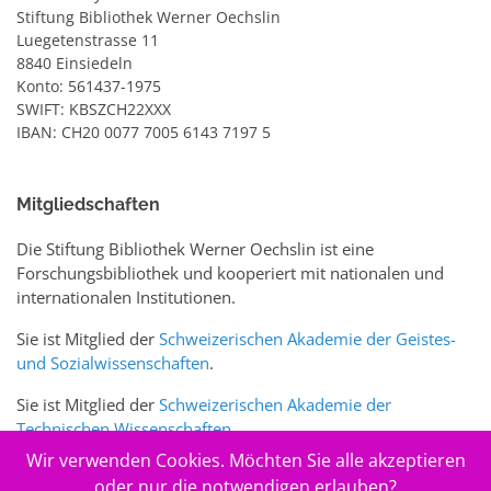
Stiftung Bibliothek Werner Oechslin
Luegetenstrasse 11
8840 Einsiedeln
Konto: 561437-1975
SWIFT: KBSZCH22XXX
IBAN: CH20 0077 7005 6143 7197 5
Mitgliedschaften
Die Stiftung Bibliothek Werner Oechslin ist eine
Forschungsbibliothek und kooperiert mit nationalen und
internationalen Institutionen.
Sie ist Mitglied der
Schweizerischen Akademie der Geistes-
und Sozialwissenschaften
.
Sie ist Mitglied der
Schweizerischen Akademie der
Technischen Wissenschaften
.
Wir verwenden Cookies. Möchten Sie alle akzeptieren
Sie ist zudem Mitglied des Schweizer Portals
www.sciences-
oder nur die notwendigen erlauben?