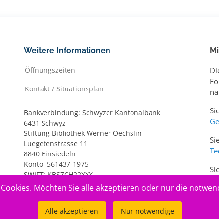
Weitere Informationen
Mi
Öffnungszeiten
Di
Fo
Kontakt / Situationsplan
na
Si
Bankverbindung: Schwyzer Kantonalbank
Ge
6431 Schwyz
Stiftung Bibliothek Werner Oechslin
Si
Luegetenstrasse 11
Te
8840 Einsiedeln
Konto: 561437-1975
Si
SWIFT: KBSZCH22XXX
ww
IBAN: CH20 0077 7005 6143 7197 5
Cookies. Möchten Sie alle akzeptieren oder nur die notwen
Alle akzeptieren
Nur notwendige