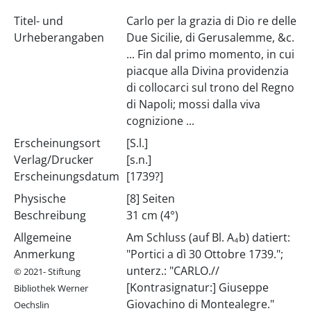
Titel- und
Carlo per la grazia di Dio re delle
Urheberangaben
Due Sicilie, di Gerusalemme, &c.
... Fin dal primo momento, in cui
piacque alla Divina providenzia
di collocarci sul trono del Regno
di Napoli; mossi dalla viva
cognizione ...
Erscheinungsort
[S.l.]
Verlag/Drucker
[s.n.]
Erscheinungsdatum
[1739?]
Physische
[8] Seiten
Beschreibung
31 cm (4°)
Allgemeine
Am Schluss (auf Bl. A₄b) datiert:
Anmerkung
"Portici a dì 30 Ottobre 1739.";
unterz.: "CARLO.//
© 2021- Stiftung
[Kontrasignatur:] Giuseppe
Bibliothek Werner
Giovachino di Montealegre."
Oechslin