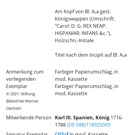
Am Kopf von Bl. A₁a gest.
Königswappen (Umschrift:
"Carol: D: G: REX NEAP:
HISPANIAR: INFANS &c."),
Holzschn.-Initiale
Titel nach dem Incipit auf Bl. A₁a
Anmerkung zum
Farbiger Papierumschlag, in
vorliegenden
mod. Kassette
Exemplar
Farbiger Papierumschlag, in
mod. Kassette
© 2021- Stiftung
Bibliothek Werner
Oechslin
Mitwirkende Person
Karl
III.
Spanien, König
1716-
1788
(DE-588)118925059
Signatur Exemplar
C07uf
In mod. Kassette