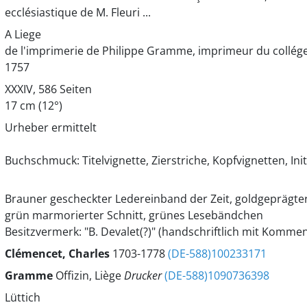
ecclésiastique de M. Fleuri ...
A Liege
de l'imprimerie de Philippe Gramme, imprimeur du collég
1757
XXXIV, 586 Seiten
17 cm (12°)
Urheber ermittelt
Buchschmuck: Titelvignette, Zierstriche, Kopfvignetten, Ini
Brauner gescheckter Ledereinband der Zeit, goldgeprägter
grün marmorierter Schnitt, grünes Lesebändchen
Besitzvermerk: "B. Devalet(?)" (handschriftlich mit Komme
Clémencet, Charles
1703-1778
(DE-588)100233171
Gramme
Offizin, Liège
Drucker
(DE-588)1090736398
Lüttich