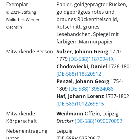
Exemplar
Papier, goldgeprägter Rücken,
goldgeprägtes rotes und
© 2021- Stiftung
braunes Rückentitelschild,
Bibliothek Werner
Rotschnitt, grünes
Oechslin
Lesebändchen, Spiegel mit
farbigem Marmorpapier
Mitwirkende Person
Sulzer, Johann Georg
1720-
1779
(DE-588)11879941X
Chodowiecki, Daniel
1726-1801
(DE-588)118520512
Penzel, Johann Georg
1754-
1809
(DE-588)139524088
Haf, Johann Lorenz
1737-1802
(DE-588)1012269515
Mitwirkende
Weidmann
Offizin, Leipzig
Körperschaft
Drucker
(DE-588)1090670052
Nebeneintragung
Leipzig
unter
(DE-588)4035206-7