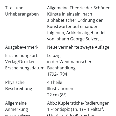
Titel- und
Allgemeine Theorie der Schönen
Urheberangaben
Künste in einzeln, nach
alphabetischer Ordnung der
Kunstwörter auf einander
folgenen, Artikeln abgehandelt
von Johann George Sulzer, ...
Ausgabevermerk
Neue vermehrte zweyte Auflage
Erscheinungsort
Leipzig
Verlag/Drucker
in der Weidmannschen
Erscheinungsdatum
Buchhandlung
1792-1794
Physische
4 Theile
Beschreibung
Illustrationen
22 cm (8°)
Allgemeine
Abb.: Kupferstiche/Radierungen:
Anmerkung
1 Frontispiz (Th. 1) + 1 Falttaf.
(Th. 3: zu S. 679), Zeichner
© 2021- Stiftung