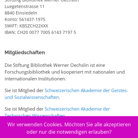
Luegetenstrasse 11
8840 Einsiedeln
Konto: 561437-1975
SWIFT: KBSZCH22XXX
IBAN: CH20 0077 7005 6143 7197 5
Mitgliedschaften
Die Stiftung Bibliothek Werner Oechslin ist eine
Forschungsbibliothek und kooperiert mit nationalen und
internationalen Institutionen.
Sie ist Mitglied der
Schweizerischen Akademie der Geistes-
und Sozialwissenschaften
.
Sie ist Mitglied der
Schweizerischen Akademie der
Technischen Wissenschaften
.
Wir verwenden Cookies. Möchten Sie alle akzeptieren
Sie ist zudem Mitglied des Schweizer Portals
www.sciences-
oder nur die notwendigen erlauben?
arts.ch