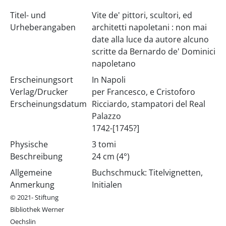
Titel- und
Vite de' pittori, scultori, ed
Urheberangaben
architetti napoletani : non mai
date alla luce da autore alcuno
scritte da Bernardo de' Dominici
napoletano
Erscheinungsort
In Napoli
Verlag/Drucker
per Francesco, e Cristoforo
Erscheinungsdatum
Ricciardo, stampatori del Real
Palazzo
1742-[1745?]
Physische
3 tomi
Beschreibung
24 cm (4°)
Allgemeine
Buchschmuck: Titelvignetten,
Anmerkung
Initialen
© 2021- Stiftung
Bibliothek Werner
Oechslin