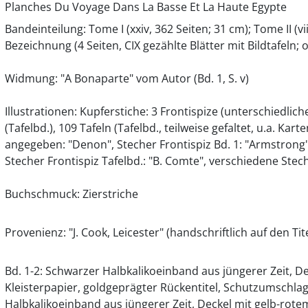
Planches Du Voyage Dans La Basse Et La Haute Egypte
Bandeinteilung: Tome I (xxiv, 362 Seiten; 31 cm); Tome II (vi
Bezeichnung (4 Seiten, CIX gezählte Blätter mit Bildtafeln
Widmung: "A Bonaparte" vom Autor (Bd. 1, S. v)
Illustrationen: Kupferstiche: 3 Frontispize (unterschiedlich
(Tafelbd.), 109 Tafeln (Tafelbd., teilweise gefaltet, u.a. Karte
angegeben: "Denon", Stecher Frontispiz Bd. 1: "Armstrong",
Stecher Frontispiz Tafelbd.: "B. Comte", verschiedene Stech
Buchschmuck: Zierstriche
Provenienz: "J. Cook, Leicester" (handschriftlich auf den Tit
Bd. 1-2: Schwarzer Halbkalikoeinband aus jüngerer Zeit, 
Kleisterpapier, goldgeprägter Rückentitel, Schutzumschlag 
Halbkalikoeinband aus jüngerer Zeit, Deckel mit gelb-ro