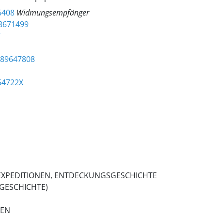
6408
Widmungsempfänger
8671499
7
089647808
64722X
EXPEDITIONEN, ENTDECKUNGSGESCHICHTE
GESCHICHTE)
TEN