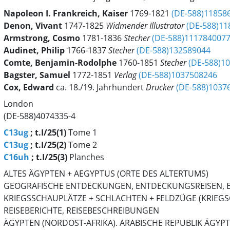
Napoleon
I.
Frankreich, Kaiser
1769-1821
(DE-588)11858
Denon, Vivant
1747-1825
Widmender
Illustrator
(DE-588)11
Armstrong, Cosmo
1781-1836
Stecher
(DE-588)111784007
Audinet, Philip
1766-1837
Stecher
(DE-588)132589044
Comte, Benjamin-Rodolphe
1760-1851
Stecher
(DE-588)1
Bagster, Samuel
1772-1851
Verlag
(DE-588)1037508246
Cox, Edward
ca. 18./19. Jahrhundert
Drucker
(DE-588)1037
London
(DE-588)4074335-4
C13ug
; t.I/25(1)
Tome 1
C13ug
; t.I/25(2)
Tome 2
C16uh
; t.I/25(3)
Planches
ALTES ÄGYPTEN + AEGYPTUS (ORTE DES ALTERTUMS)
GEOGRAFISCHE ENTDECKUNGEN, ENTDECKUNGSREISEN, 
KRIEGSSCHAUPLÄTZE + SCHLACHTEN + FELDZÜGE (KRIEGS
REISEBERICHTE, REISEBESCHREIBUNGEN
ÄGYPTEN (NORDOST-AFRIKA). ARABISCHE REPUBLIK ÄGYP