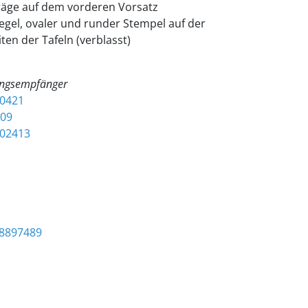
träge auf dem vorderen Vorsatz
egel, ovaler und runder Stempel auf der
ten der Tafeln (verblasst)
ngsempfänger
10421
009
002413
18897489