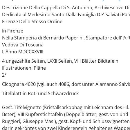
Descrizione Della Cappella Di S. Antonino, Archivescovo Di 
Dedicata al Medesimo Santo Dalla Famiglia De' Salviati Patr
Firenze Dello Stesso Ordine
In Firenze
Nella Stamperia di Bernardo Paperini, Stampatore dell' A.R
Vedova Di Toscana
L'Anno MDCCXXVIII.
4 ungezählte Seiten, LXXII Seiten, VIII Blätter Bildtafeln
Illustrationen, Pläne
2°
Cicognara 4020 (vgl. auch 4086, dort unter Alamanno Salvia
Titelblatt in Rot- und Schwarzdruck
Gest. Titelvignette (Kristallsarkophag mit Leichnam des Hl
Beter), VIII Kupferstichtafeln (Doppelblätter; gest. von un
Ruggieri, Giuseppe Masi), gest. Kopf- und Schlussvignetten
darin gekröntes von zwei Kinderengeln gehaltenes Wappen 