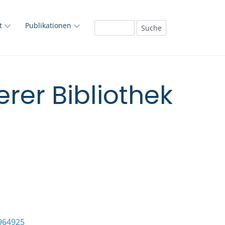
ft
Publikationen
rer Bibliothek
964925