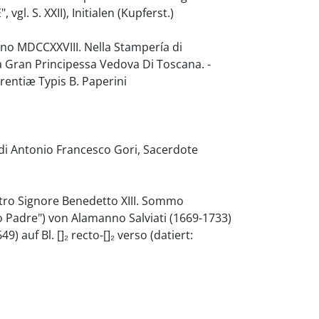
l. S. XXII), Initialen (Kupferst.)
nno MDCCXXVIII. Nella Stampería di
a Gran Principessa Vedova Di Toscana. -
orentiæ Typis B. Paperini
 di Antonio Francesco Gori, Sacerdote
stro Signore Benedetto XIII. Sommo
 Padre") von Alamanno Salviati (1669-1733)
) auf Bl. []₂ recto-[]₂ verso (datiert: