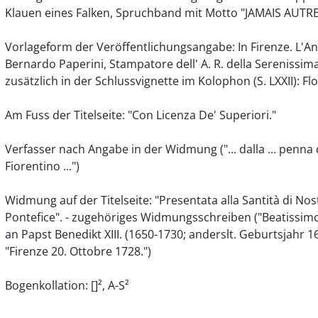
Klauen eines Falken, Spruchband mit Motto "JAMAIS AUTRE", vg
Vorlageform der Veröffentlichungsangabe: In Firenze. L'A
Bernardo Paperini, Stampatore dell' A. R. della Serenissim
zusätzlich in der Schlussvignette im Kolophon (S. LXXII): Fl
Am Fuss der Titelseite: "Con Licenza De' Superiori."
Verfasser nach Angabe in der Widmung ("... dalla ... penna
Fiorentino ...")
Widmung auf der Titelseite: "Presentata alla Santità di No
Pontefice". - zugehöriges Widmungsschreiben ("Beatissimo
an Papst Benedikt XIII. (1650-1730; anderslt. Geburtsjahr 1649
"Firenze 20. Ottobre 1728.")
Bogenkollation: []², A-S²