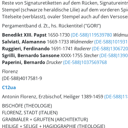
Reste von Signaturetiketten auf dem Rücken, Signaturein
Stempel (schwarze heraldische Lilie) auf dem vorderen Spi
Titelseite (verblasst), ovaler Stempel auch auf den Versosei
Pergamentband d. Zt., hs. Rückentitel ("GORI")
Benedikt
XIII.
Papst
1650-1730
(DE-588)119539780
Widmu
Salviati, Alamanno
1669-1733
Widmender
(DE-588)10193
Ruggieri, Ferdinando
1691-1741
Radierer
(DE-588)130672
Sgrilli, Bernardo Sansone
XXXX-1755
Stecher
(DE-588)139
Paperini, Bernardo
Drucker
(DE-588)1037569768
Florenz
(DE-588)4017581-9
C12ua
Antonin Florenz, Erzbischof, Heiliger 1389-1459
(DE-588)1
BISCHÖFE (THEOLOGIE)
FLORENZ, STADT (ITALIEN)
GRABMÄLER + GRUFTEN (ARCHITEKTUR)
HEILIGE + SELIGE + HAGIOGRAPHIE (THEOLOGIE)