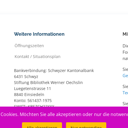
Weitere Informationen
Mi
Öffnungszeiten
Di
Fo
Kontakt / Situationsplan
na
Si
Bankverbindung: Schwyzer Kantonalbank
Ge
6431 Schwyz
Stiftung Bibliothek Werner Oechslin
Si
Luegetenstrasse 11
Te
8840 Einsiedeln
Konto: 561437-1975
Si
SWIFT: KBSZCH22XXX
ww
IBAN: CH20 0077 7005 6143 7197 5
Cookies. Möchten Sie alle akzeptieren oder nur die notwen
Alle akzeptieren
Nur notwendige