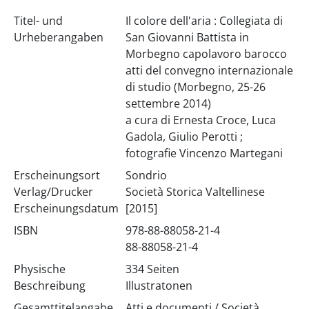
Titel- und
Il colore dell'aria : Collegiata di
Urheberangaben
San Giovanni Battista in
Morbegno capolavoro barocco
atti del convegno internazionale
di studio (Morbegno, 25-26
settembre 2014)
a cura di Ernesta Croce, Luca
Gadola, Giulio Perotti ;
fotografie Vincenzo Martegani
Erscheinungsort
Sondrio
Verlag/Drucker
Società Storica Valtellinese
Erscheinungsdatum
[2015]
ISBN
978-88-88058-21-4
88-88058-21-4
Physische
334 Seiten
Beschreibung
Illustratonen
Gesamttitelangabe
Atti e documenti / Società