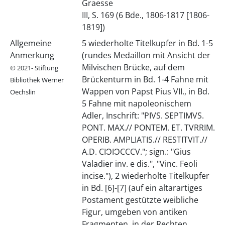
Graesse
III, S. 169 (6 Bde., 1806-1817 [1806-
1819])
Allgemeine
5 wiederholte Titelkupfer in Bd. 1-5
Anmerkung
(rundes Medaillon mit Ansicht der
Milvischen Brücke, auf dem
© 2021- Stiftung
Brückenturm in Bd. 1-4 Fahne mit
Bibliothek Werner
Wappen von Papst Pius VII., in Bd.
Oechslin
5 Fahne mit napoleonischem
Adler, Inschrift: "PIVS. SEPTIMVS.
PONT. MAX.// PONTEM. ET. TVRRIM.
OPERIB. AMPLIATIS.// RESTITVIT.//
A.D. CIƆIƆCCCV."; sign.: "Gius
Valadier inv. e dis.", "Vinc. Feoli
incise."), 2 wiederholte Titelkupfer
in Bd. [6]-[7] (auf ein altarartiges
Postament gestützte weibliche
Figur, umgeben von antiken
Fragmenten, in der Rechten