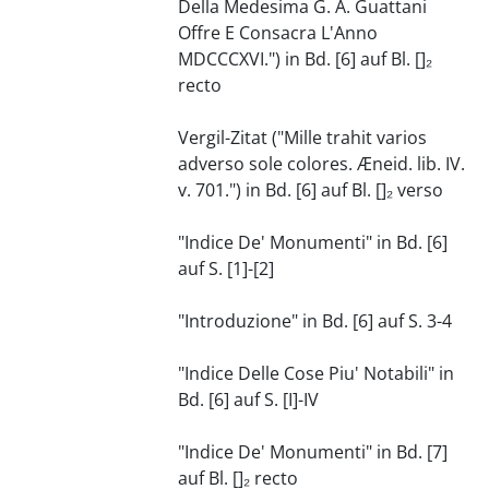
Della Medesima G. A. Guattani
Offre E Consacra L'Anno
MDCCCXVI.") in Bd. [6] auf Bl. []₂
recto
Vergil-Zitat ("Mille trahit varios
adverso sole colores. Æneid. lib. IV.
v. 701.") in Bd. [6] auf Bl. []₂ verso
"Indice De' Monumenti" in Bd. [6]
auf S. [1]-[2]
"Introduzione" in Bd. [6] auf S. 3-4
"Indice Delle Cose Piu' Notabili" in
Bd. [6] auf S. [I]-IV
"Indice De' Monumenti" in Bd. [7]
auf Bl. []₂ recto