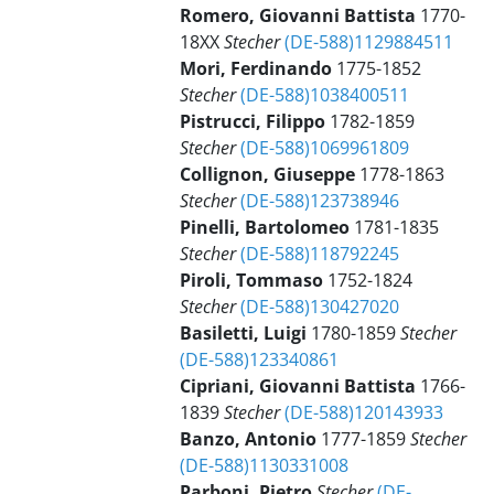
Romero, Giovanni Battista
1770-
18XX
Stecher
(DE-588)1129884511
Mori, Ferdinando
1775-1852
Stecher
(DE-588)1038400511
Pistrucci, Filippo
1782-1859
Stecher
(DE-588)1069961809
Collignon, Giuseppe
1778-1863
Stecher
(DE-588)123738946
Pinelli, Bartolomeo
1781-1835
Stecher
(DE-588)118792245
Piroli, Tommaso
1752-1824
Stecher
(DE-588)130427020
Basiletti, Luigi
1780-1859
Stecher
(DE-588)123340861
Cipriani, Giovanni Battista
1766-
1839
Stecher
(DE-588)120143933
Banzo, Antonio
1777-1859
Stecher
(DE-588)1130331008
Parboni, Pietro
Stecher
(DE-