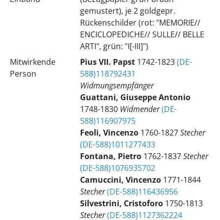
gemustert), je 2 goldgepr.
Rückenschilder (rot: "MEMORIE//
ENCICLOPEDICHE// SULLE// BELLE
ARTI", grün: "I[-III]")
Mitwirkende
Pius
VII.
Papst
1742-1823
(DE-
Person
588)118792431
Widmungsempfänger
Guattani, Giuseppe Antonio
1748-1830
Widmender
(DE-
588)116907975
Feoli, Vincenzo
1760-1827
Stecher
(DE-588)1011277433
Fontana, Pietro
1762-1837
Stecher
(DE-588)1076935702
Camuccini, Vincenzo
1771-1844
Stecher
(DE-588)116436956
Silvestrini, Cristoforo
1750-1813
Stecher
(DE-588)1127362224