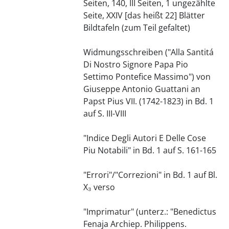
Seiten, 140, III Seiten, 1 ungezählte
Seite, XXIV [das heißt 22] Blätter
Bildtafeln (zum Teil gefaltet)
Widmungsschreiben ("Alla Santitá
Di Nostro Signore Papa Pio
Settimo Pontefice Massimo") von
Giuseppe Antonio Guattani an
Papst Pius VII. (1742-1823) in Bd. 1
auf S. III-VIII
"Indice Degli Autori E Delle Cose
Piu Notabili" in Bd. 1 auf S. 161-165
"Errori"/"Correzioni" in Bd. 1 auf Bl.
X₃ verso
"Imprimatur" (unterz.: "Benedictus
Fenaja Archiep. Philippens.