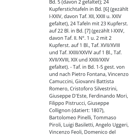
Bd. 5 (davon 2 gefaltet); 24
Kupferstichtafeln in Bd. [6] (gezählt
I-XXIV, davon Taf. XII, XXIII u. XXIV
gefaltet), 24 Tafeln mit 23 Kupferst.
auf 22 Bl. in Bd. [7] (gezählt I-XXIV,
davon Taf. II. N°. 1 u. 2 mit 2
Kupferst. auf 1 Bl., Taf. XVII/XVIII
und Taf. XXIII/XXVIV auf 1 Bl., Taf.
XVII/XVIII, XIX und XXIII/XXIV
gefaltet). - Taf. in Bd. 1-5 gest. von
und nach Pietro Fontana, Vincenzo
Camuccini, Giovanni Battista
Romero, Cristoforo Silvestrini,
Giuseppe D'Este, Ferdinando Mori,
Filippo Pistrucci, Giuseppe
Collignon (datiert: 1807),
Bartolomeo Pinelli, Tommaso
Piroli, Luigi Basiletti, Angelo Uggeri,
Vincenzo Feoli, Domenico del