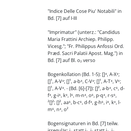
"Indice Delle Cose Piu' Notabili" in
Bd. [7] auf I-III
"Imprimatur" (unterz.: "Candidus
Maria Frattini Archiep. Philipp.
Vicesg."; "Fr. Philippus Anfossi Ord.
Præd. Sacri Palatii Apost. Mag.") in
Bd. [7] auf Bl. o₂ verso
Bogenkollation (Bd. 1-5): []⁴, A-X⁴;
[]¹, A-V⁴; []¹, a-b⁴, C-V⁴; []¹, A-T⁴, V⁶;
[]¹, A-V⁴. - (Bd. [6]-[7]): []², a-b⁴, c⁶, d-
f⁴, g-i⁶, k⁴, l⁶, m-n⁴, o⁶, p-q⁴, r-s⁶,
²[]²; []², aa⁶, b-c⁶, d-f⁴, g-h⁶, i⁸, k⁴, l-
m⁶, n⁴, o²
Bogensignaturen in Bd. [7] teilw.
irregulär: i₄ statt i₂, i₂ statt i₃, i₃