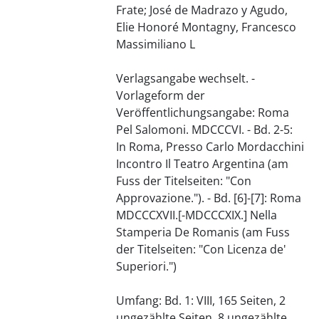
Frate; José de Madrazo y Agudo,
Elie Honoré Montagny, Francesco
Massimiliano L
Verlagsangabe wechselt. -
Vorlageform der
Veröffentlichungsangabe: Roma
Pel Salomoni. MDCCCVI. - Bd. 2-5:
In Roma, Presso Carlo Mordacchini
Incontro Il Teatro Argentina (am
Fuss der Titelseiten: "Con
Approvazione."). - Bd. [6]-[7]: Roma
MDCCCXVII.[-MDCCCXIX.] Nella
Stamperia De Romanis (am Fuss
der Titelseiten: "Con Licenza de'
Superiori.")
Umfang: Bd. 1: VIII, 165 Seiten, 2
ungezählte Seiten, 8 ungezählte