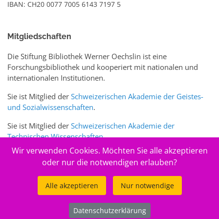
IBAN: CH20 0077 7005 6143 7197 5
Mitgliedschaften
Die Stiftung Bibliothek Werner Oechslin ist eine
Forschungsbibliothek und kooperiert mit nationalen und
internationalen Institutionen.
Sie ist Mitglied der
Schweizerischen Akademie der Geistes-
und Sozialwissenschaften
.
Sie ist Mitglied der
Schweizerischen Akademie der
Technischen Wissenschaften
.
Wir verwenden Cookies. Möchten Sie alle akzeptieren
Sie ist zudem Mitglied des Schweizer Portals
www.sciences-
oder nur die notwendigen erlauben?
arts.ch
Alle akzeptieren
Nur notwendige
© 2026
Stiftung Bibliothek Werner Oechslin
Datenschutzerklärung
.