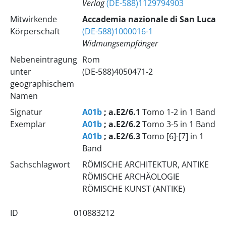
Verlag
(DE-588)1129794903
Mitwirkende
Accademia nazionale di San Luca
Körperschaft
(DE-588)1000016-1
Widmungsempfänger
Nebeneintragung
Rom
unter
(DE-588)4050471-2
geographischem
Namen
Signatur
A01b
; a.E2/6.1
Tomo 1-2 in 1 Band
Exemplar
A01b
; a.E2/6.2
Tomo 3-5 in 1 Band
A01b
; a.E2/6.3
Tomo [6]-[7] in 1
Band
Sachschlagwort
RÖMISCHE ARCHITEKTUR, ANTIKE
RÖMISCHE ARCHÄOLOGIE
RÖMISCHE KUNST (ANTIKE)
ID
010883212