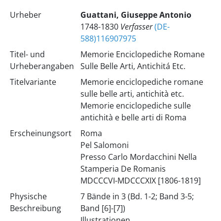
Urheber
Guattani, Giuseppe Antonio
1748-1830
Verfasser
(DE-
588)116907975
Titel- und
Memorie Enciclopediche Romane
Urheberangaben
Sulle Belle Arti, Antichitá Etc.
Titelvariante
Memorie enciclopediche romane
sulle belle arti, antichità etc.
Memorie enciclopediche sulle
antichità e belle arti di Roma
Erscheinungsort
Roma
Pel Salomoni
Presso Carlo Mordacchini Nella
Stamperia De Romanis
MDCCCVI-MDCCCXIX [1806-1819]
Physische
7 Bände in 3 (Bd. 1-2; Band 3-5;
Beschreibung
Band [6]-[7])
Illustrationen