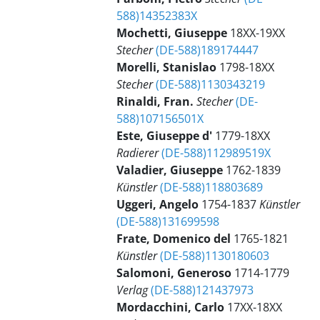
588)14352383X
Mochetti, Giuseppe
18XX-19XX
Stecher
(DE-588)189174447
Morelli, Stanislao
1798-18XX
Stecher
(DE-588)1130343219
Rinaldi, Fran.
Stecher
(DE-
588)107156501X
Este, Giuseppe d'
1779-18XX
Radierer
(DE-588)112989519X
Valadier, Giuseppe
1762-1839
Künstler
(DE-588)118803689
Uggeri, Angelo
1754-1837
Künstler
(DE-588)131699598
Frate, Domenico del
1765-1821
Künstler
(DE-588)1130180603
Salomoni, Generoso
1714-1779
Verlag
(DE-588)121437973
Mordacchini, Carlo
17XX-18XX