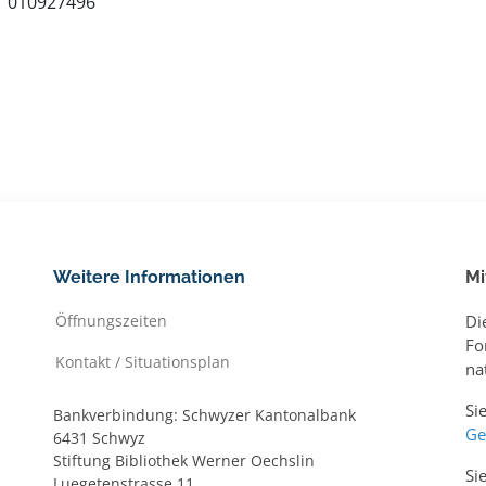
010927496
Weitere Informationen
Mi
Öffnungszeiten
Di
Fo
Kontakt / Situationsplan
na
Si
Bankverbindung: Schwyzer Kantonalbank
Ge
6431 Schwyz
Stiftung Bibliothek Werner Oechslin
Si
Luegetenstrasse 11