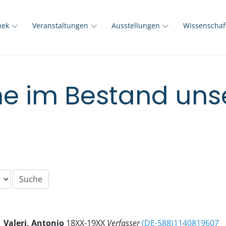
thek
Veranstaltungen
Ausstellungen
Wissenscha
e im Bestand unse
Valeri, Antonio
18XX-19XX
Verfasser
(DE-588)1140819607