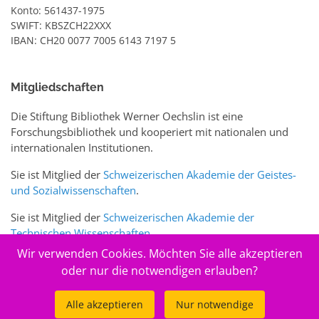
Konto: 561437-1975
SWIFT: KBSZCH22XXX
IBAN: CH20 0077 7005 6143 7197 5
Mitgliedschaften
Die Stiftung Bibliothek Werner Oechslin ist eine
Forschungsbibliothek und kooperiert mit nationalen und
internationalen Institutionen.
Sie ist Mitglied der
Schweizerischen Akademie der Geistes-
und Sozialwissenschaften
.
Sie ist Mitglied der
Schweizerischen Akademie der
Technischen Wissenschaften
.
Wir verwenden Cookies. Möchten Sie alle akzeptieren
Sie ist zudem Mitglied des Schweizer Portals
www.sciences-
oder nur die notwendigen erlauben?
arts.ch
Alle akzeptieren
Nur notwendige