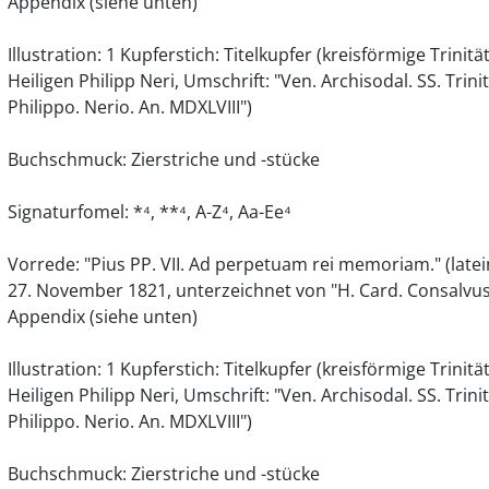
Appendix (siehe unten)
Illustration: 1 Kupferstich: Titelkupfer (kreisförmige Trin
Heiligen Philipp Neri, Umschrift: "Ven. Archisodal. SS. Trinit
Philippo. Nerio. An. MDXLVIII")
Buchschmuck: Zierstriche und -stücke
Signaturfomel: *⁴, **⁴, A-Z⁴, Aa-Ee⁴
Vorrede: "Pius PP. VII. Ad perpetuam rei memoriam." (latei
27. November 1821, unterzeichnet von "H. Card. Consalvus" r
Appendix (siehe unten)
Illustration: 1 Kupferstich: Titelkupfer (kreisförmige Trin
Heiligen Philipp Neri, Umschrift: "Ven. Archisodal. SS. Trinit
Philippo. Nerio. An. MDXLVIII")
Buchschmuck: Zierstriche und -stücke