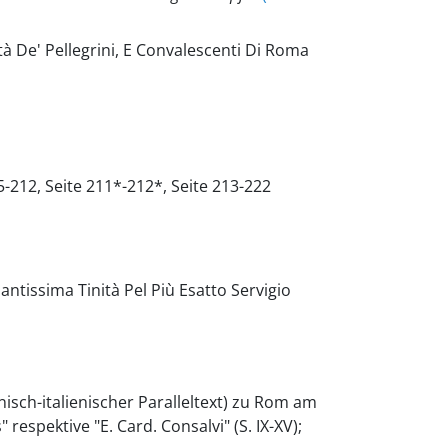
tà De' Pellegrini, E Convalescenti Di Roma
05-212, Seite 211*-212*, Seite 213-222
antissima Tinità Pel Più Esatto Servigio
nisch-italienischer Paralleltext) zu Rom am
espektive "E. Card. Consalvi" (S. IX-XV);