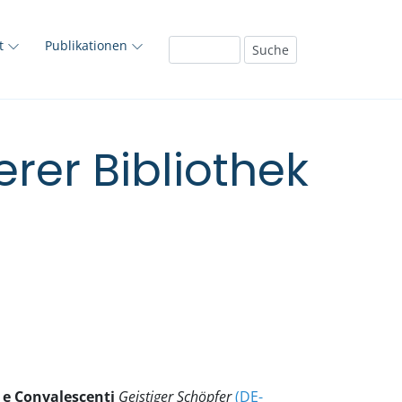
ft
Publikationen
rer Bibliothek
i e Convalescenti
Geistiger Schöpfer
(DE-