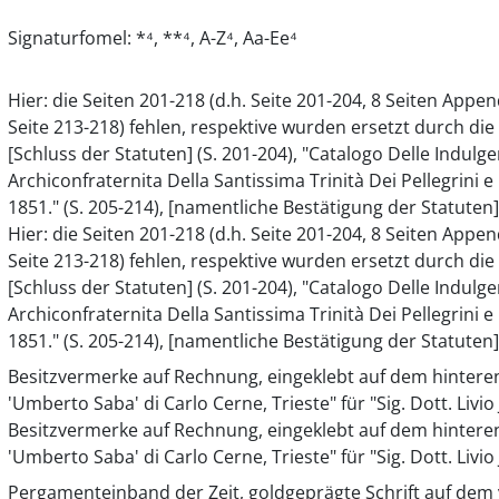
Signaturfomel: *⁴, **⁴, A-Z⁴, Aa-Ee⁴
Hier: die Seiten 201-218 (d.h. Seite 201-204, 8 Seiten Appe
Seite 213-218) fehlen, respektive wurden ersetzt durch di
[Schluss der Statuten] (S. 201-204), "Catalogo Delle Indulg
Archiconfraternita Della Santissima Trinità Dei Pellegrini
1851." (S. 205-214), [namentliche Bestätigung der Statuten] (
Hier: die Seiten 201-218 (d.h. Seite 201-204, 8 Seiten Appe
Seite 213-218) fehlen, respektive wurden ersetzt durch di
[Schluss der Statuten] (S. 201-204), "Catalogo Delle Indulg
Archiconfraternita Della Santissima Trinità Dei Pellegrini
1851." (S. 205-214), [namentliche Bestätigung der Statuten] (
Besitzvermerke auf Rechnung, eingeklebt auf dem hinteren 
'Umberto Saba' di Carlo Cerne, Trieste" für "Sig. Dott. Livi
Besitzvermerke auf Rechnung, eingeklebt auf dem hinteren 
'Umberto Saba' di Carlo Cerne, Trieste" für "Sig. Dott. Livi
Pergamenteinband der Zeit, goldgeprägte Schrift auf de