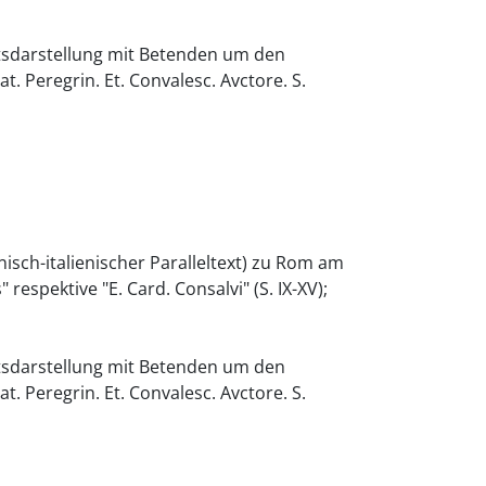
itätsdarstellung mit Betenden um den
at. Peregrin. Et. Convalesc. Avctore. S.
nisch-italienischer Paralleltext) zu Rom am
espektive "E. Card. Consalvi" (S. IX-XV);
itätsdarstellung mit Betenden um den
at. Peregrin. Et. Convalesc. Avctore. S.