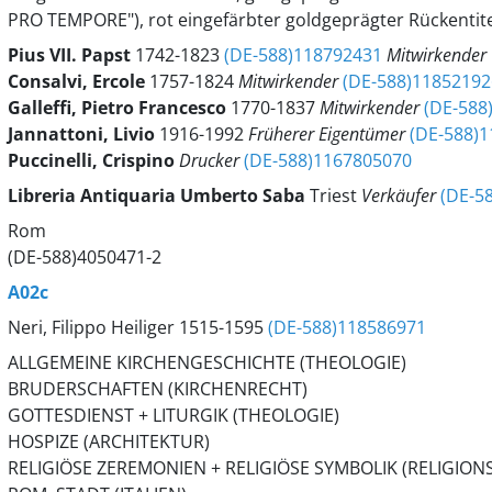
PRO TEMPORE"), rot eingefärbter goldgeprägter Rückentitel
Pius
VII.
Papst
1742-1823
(DE-588)118792431
Mitwirkender
Consalvi, Ercole
1757-1824
Mitwirkender
(DE-588)11852192
Galleffi, Pietro Francesco
1770-1837
Mitwirkender
(DE-588
Jannattoni, Livio
1916-1992
Früherer Eigentümer
(DE-588)
Puccinelli, Crispino
Drucker
(DE-588)1167805070
Libreria Antiquaria Umberto Saba
Triest
Verkäufer
(DE-5
Rom
(DE-588)4050471-2
A02c
Neri, Filippo Heiliger 1515-1595
(DE-588)118586971
ALLGEMEINE KIRCHENGESCHICHTE (THEOLOGIE)
BRUDERSCHAFTEN (KIRCHENRECHT)
GOTTESDIENST + LITURGIK (THEOLOGIE)
HOSPIZE (ARCHITEKTUR)
RELIGIÖSE ZEREMONIEN + RELIGIÖSE SYMBOLIK (RELIGIO