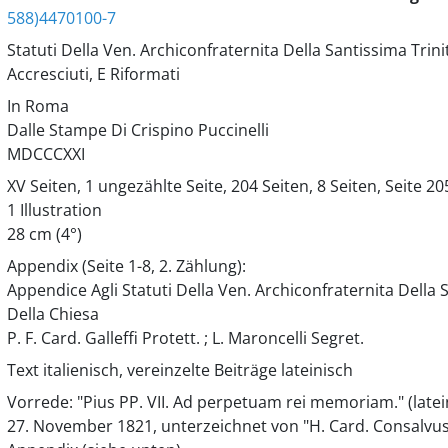
588)4470100-7
Statuti Della Ven. Archiconfraternita Della Santissima Trini
Accresciuti, E Riformati
In Roma
Dalle Stampe Di Crispino Puccinelli
MDCCCXXI
XV Seiten, 1 ungezählte Seite, 204 Seiten, 8 Seiten, Seite 2
1 Illustration
28 cm (4°)
Appendix (Seite 1-8, 2. Zählung):
Appendice Agli Statuti Della Ven. Archiconfraternita Della S
Della Chiesa
P. F. Card. Galleffi Protett. ; L. Maroncelli Segret.
Text italienisch, vereinzelte Beiträge lateinisch
Vorrede: "Pius PP. VII. Ad perpetuam rei memoriam." (latei
27. November 1821, unterzeichnet von "H. Card. Consalvus" r