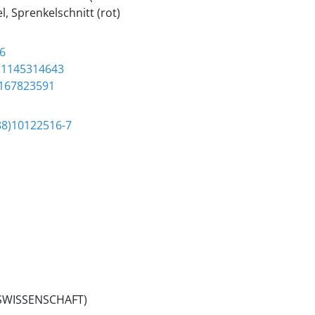
, Sprenkelschnitt (rot)
6
)1145314643
1167823591
88)10122516-7
NSWISSENSCHAFT)