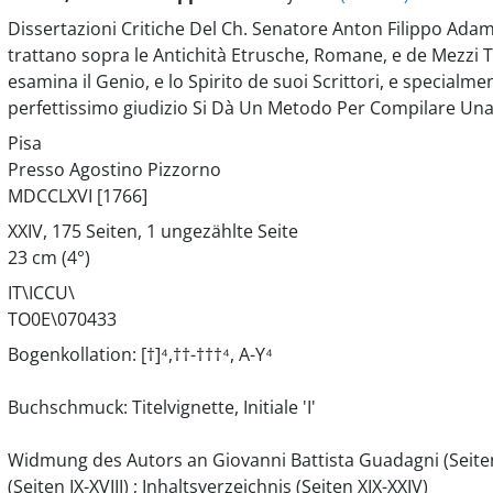
Dissertazioni Critiche Del Ch. Senatore Anton Filippo Adam
trattano sopra le Antichità Etrusche, Romane, e de Mezzi Te
esamina il Genio, e lo Spirito de suoi Scrittori, e specialm
perfettissimo giudizio Si Dà Un Metodo Per Compilare Una D
Pisa
Presso Agostino Pizzorno
MDCCLXVI [1766]
XXIV, 175 Seiten, 1 ungezählte Seite
23 cm (4°)
IT\ICCU\
TO0E\070433
Bogenkollation: [†]⁴,††-†††⁴, A-Y⁴
Buchschmuck: Titelvignette, Initiale 'I'
Widmung des Autors an Giovanni Battista Guadagni (Seiten I
(Seiten IX-XVIII) ; Inhaltsverzeichnis (Seiten XIX-XXIV)