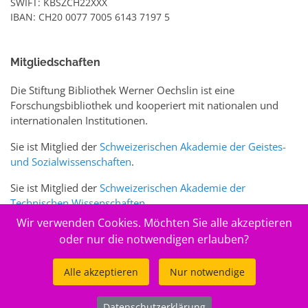
SWIFT: KBSZCH22XXX
IBAN: CH20 0077 7005 6143 7197 5
Mitgliedschaften
Die Stiftung Bibliothek Werner Oechslin ist eine
Forschungsbibliothek und kooperiert mit nationalen und
internationalen Institutionen.
Sie ist Mitglied der
Schweizerischen Akademie der Geistes-
und Sozialwissenschaften
.
Sie ist Mitglied der
Schweizerischen Akademie der
Technischen Wissenschaften
.
Wir verwenden Cookies. Möchten Sie alle akzeptieren
Sie ist zudem Mitglied des Schweizer Portals
www.sciences-
oder nur die notwendigen erlauben?
arts.ch
Alle akzeptieren
Nur notwendige
© 2026
Stiftung Bibliothek Werner Oechslin
Datenschutzerklärung
.