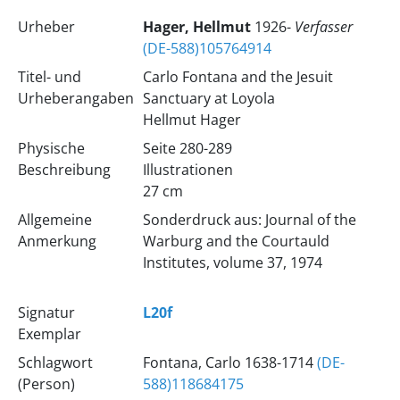
Urheber
Hager, Hellmut
1926-
Verfasser
(DE-588)105764914
Titel- und
Carlo Fontana and the Jesuit
Urheberangaben
Sanctuary at Loyola
Hellmut Hager
Physische
Seite 280-289
Beschreibung
Illustrationen
27 cm
Allgemeine
Sonderdruck aus: Journal of the
Anmerkung
Warburg and the Courtauld
Institutes, volume 37, 1974
Signatur
L20f
Exemplar
Schlagwort
Fontana, Carlo 1638-1714
(DE-
(Person)
588)118684175