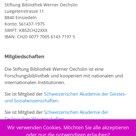
Stiftung Bibliothek Werner Oechslin
Luegetenstrasse 11
8840 Einsiedeln
Konto: 561437-1975
SWIFT: KBSZCH22XXX
IBAN: CH20 0077 7005 6143 7197 5
Mitgliedschaften
Die Stiftung Bibliothek Werner Oechslin ist eine
Forschungsbibliothek und kooperiert mit nationalen und
internationalen Institutionen.
Sie ist Mitglied der
Schweizerischen Akademie der Geistes-
und Sozialwissenschaften
.
Sie ist Mitglied der
Schweizerischen Akademie der
Technischen Wissenschaften
.
Wir verwenden Cookies. Möchten Sie alle akzeptieren
Sie ist zudem Mitglied des Schweizer Portals
www.sciences-
oder nur die notwendigen erlauben?