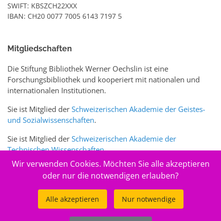
SWIFT: KBSZCH22XXX
IBAN: CH20 0077 7005 6143 7197 5
Mitgliedschaften
Die Stiftung Bibliothek Werner Oechslin ist eine
Forschungsbibliothek und kooperiert mit nationalen und
internationalen Institutionen.
Sie ist Mitglied der
Schweizerischen Akademie der Geistes-
und Sozialwissenschaften
.
Sie ist Mitglied der
Schweizerischen Akademie der
Technischen Wissenschaften
.
Wir verwenden Cookies. Möchten Sie alle akzeptieren
Sie ist zudem Mitglied des Schweizer Portals
www.sciences-
oder nur die notwendigen erlauben?
arts.ch
Alle akzeptieren
Nur notwendige