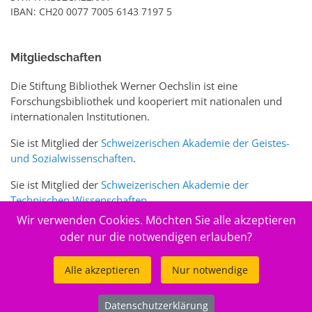
IBAN: CH20 0077 7005 6143 7197 5
Mitgliedschaften
Die Stiftung Bibliothek Werner Oechslin ist eine
Forschungsbibliothek und kooperiert mit nationalen und
internationalen Institutionen.
Sie ist Mitglied der
Schweizerischen Akademie der Geistes-
und Sozialwissenschaften
.
Sie ist Mitglied der
Schweizerischen Akademie der
Technischen Wissenschaften
.
Wir verwenden Cookies. Möchten Sie alle akzeptieren
Sie ist zudem Mitglied des Schweizer Portals
www.sciences-
oder nur die notwendigen erlauben?
arts.ch
Alle akzeptieren
Nur notwendige
© 2026
Stiftung Bibliothek Werner Oechslin
Datenschutzerklärung
.