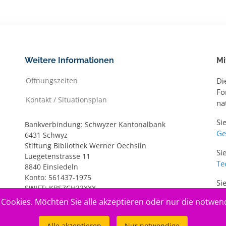
Weitere Informationen
Mi
Öffnungszeiten
Di
Fo
Kontakt / Situationsplan
na
Si
Bankverbindung: Schwyzer Kantonalbank
Ge
6431 Schwyz
Stiftung Bibliothek Werner Oechslin
Si
Luegetenstrasse 11
Te
8840 Einsiedeln
Konto: 561437-1975
Si
SWIFT: KBSZCH22XXX
ww
IBAN: CH20 0077 7005 6143 7197 5
Cookies. Möchten Sie alle akzeptieren oder nur die notwen
Alle akzeptieren
Nur notwendige