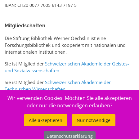
IBAN: CH20 0077 7005 6143 7197 5
Mitgliedschaften
Die Stiftung Bibliothek Werner Oechslin ist eine
Forschungsbibliothek und kooperiert mit nationalen und
internationalen Institutionen.
Sie ist Mitglied der
Schweizerischen Akademie der Geistes-
und Sozialwissenschaften
.
Sie ist Mitglied der
Schweizerischen Akademie der
Technischen Wissenschaften
.
Wir verwenden Cookies. Möchten Sie alle akzeptieren
Sie ist zudem Mitglied des Schweizer Portals
www.sciences-
oder nur die notwendigen erlauben?
arts.ch
Alle akzeptieren
Nur notwendige
© 2026
Stiftung Bibliothek Werner Oechslin
Datenschutzerklärung
.