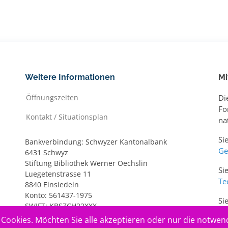
Weitere Informationen
Mi
Öffnungszeiten
Di
Fo
Kontakt / Situationsplan
na
Si
Bankverbindung: Schwyzer Kantonalbank
Ge
6431 Schwyz
Stiftung Bibliothek Werner Oechslin
Si
Luegetenstrasse 11
Te
8840 Einsiedeln
Konto: 561437-1975
Si
SWIFT: KBSZCH22XXX
ww
IBAN: CH20 0077 7005 6143 7197 5
Cookies. Möchten Sie alle akzeptieren oder nur die notwen