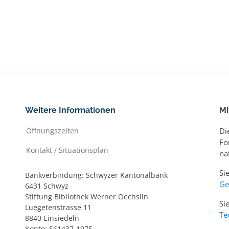
Weitere Informationen
Mi
Öffnungszeiten
Di
Fo
Kontakt / Situationsplan
na
Si
Bankverbindung: Schwyzer Kantonalbank
Ge
6431 Schwyz
Stiftung Bibliothek Werner Oechslin
Si
Luegetenstrasse 11
Te
8840 Einsiedeln
Konto: 561437-1975