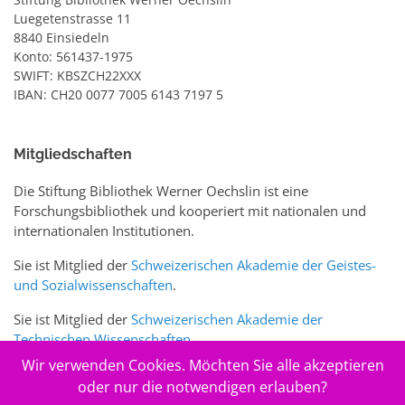
Luegetenstrasse 11
8840 Einsiedeln
Konto: 561437-1975
SWIFT: KBSZCH22XXX
IBAN: CH20 0077 7005 6143 7197 5
Mitgliedschaften
Die Stiftung Bibliothek Werner Oechslin ist eine
Forschungsbibliothek und kooperiert mit nationalen und
internationalen Institutionen.
Sie ist Mitglied der
Schweizerischen Akademie der Geistes-
und Sozialwissenschaften
.
Sie ist Mitglied der
Schweizerischen Akademie der
Technischen Wissenschaften
.
Wir verwenden Cookies. Möchten Sie alle akzeptieren
Sie ist zudem Mitglied des Schweizer Portals
www.sciences-
oder nur die notwendigen erlauben?
arts.ch