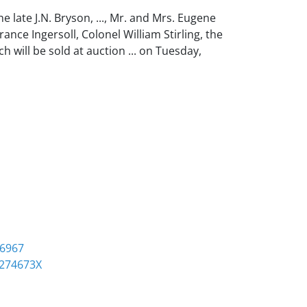
 late J.N. Bryson, ..., Mr. and Mrs. Eugene
orrance Ingersoll, Colonel William Stirling, the
 will be sold at auction ... on Tuesday,
06967
0274673X