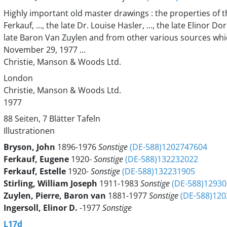
Highly important old master drawings : the properties of the
Ferkauf, ..., the late Dr. Louise Hasler, ..., the late Elinor D
late Baron Van Zuylen and from other various sources which
November 29, 1977 ...
Christie, Manson & Woods Ltd.
London
Christie, Manson & Woods Ltd.
1977
88 Seiten, 7 Blätter Tafeln
Illustrationen
Bryson, John
1896-1976
Sonstige
(DE-588)1202747604
Ferkauf, Eugene
1920-
Sonstige
(DE-588)132232022
Ferkauf, Estelle
1920-
Sonstige
(DE-588)132231905
Stirling, William Joseph
1911-1983
Sonstige
(DE-588)1293
Zuylen, Pierre, Baron van
1881-1977
Sonstige
(DE-588)12
Ingersoll, Elinor D.
-1977
Sonstige
L17d