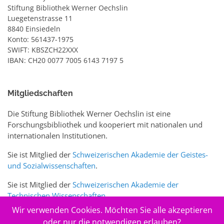
Stiftung Bibliothek Werner Oechslin
Luegetenstrasse 11
8840 Einsiedeln
Konto: 561437-1975
SWIFT: KBSZCH22XXX
IBAN: CH20 0077 7005 6143 7197 5
Mitgliedschaften
Die Stiftung Bibliothek Werner Oechslin ist eine
Forschungsbibliothek und kooperiert mit nationalen und
internationalen Institutionen.
Sie ist Mitglied der
Schweizerischen Akademie der Geistes-
und Sozialwissenschaften
.
Sie ist Mitglied der
Schweizerischen Akademie der
Technischen Wissenschaften
.
Wir verwenden Cookies. Möchten Sie alle akzeptieren
Sie ist zudem Mitglied des Schweizer Portals
www.sciences-
oder nur die notwendigen erlauben?