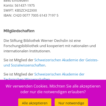
8840 Einsiedeln
Konto: 561437-1975
SWIFT: KBSZCH22XXX
IBAN: CH20 0077 7005 6143 7197 5
Mitgliedschaften
Die Stiftung Bibliothek Werner Oechslin ist eine
Forschungsbibliothek und kooperiert mit nationalen und
internationalen Institutionen.
Sie ist Mitglied der
Schweizerischen Akademie der Geistes-
und Sozialwissenschaften
.
Sie ist Mitglied der
Schweizerischen Akademie der
Technischen Wissenschaften
.
Wir verwenden Cookies. Möchten Sie alle akzeptieren
Sie ist zudem Mitglied des Schweizer Portals
www.sciences-
oder nur die notwendigen erlauben?
arts.ch
Alle akzeptieren
Nur notwendige