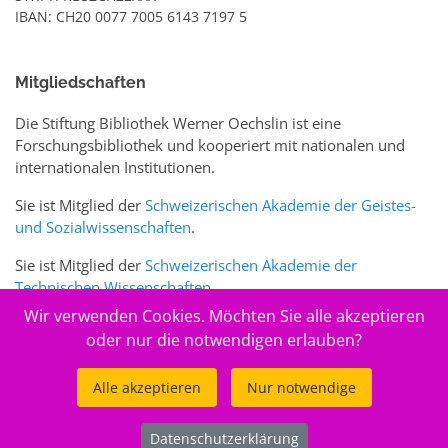
IBAN: CH20 0077 7005 6143 7197 5
Mitgliedschaften
Die Stiftung Bibliothek Werner Oechslin ist eine
Forschungsbibliothek und kooperiert mit nationalen und
internationalen Institutionen.
Sie ist Mitglied der
Schweizerischen Akademie der Geistes-
und Sozialwissenschaften
.
Sie ist Mitglied der
Schweizerischen Akademie der
Technischen Wissenschaften
.
Wir verwenden Cookies. Möchten Sie alle akzeptieren
Sie ist zudem Mitglied des Schweizer Portals
www.sciences-
oder nur die notwendigen erlauben?
arts.ch
Alle akzeptieren
Nur notwendige
© 2026
Stiftung Bibliothek Werner Oechslin
Datenschutzerklärung
.