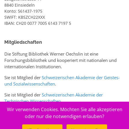
8840 Einsiedeln
Konto: 561437-1975
SWIFT: KBSZCH22XXX
IBAN: CH20 0077 7005 6143 7197 5
Mitgliedschaften
Die Stiftung Bibliothek Werner Oechslin ist eine
Forschungsbibliothek und kooperiert mit nationalen und
internationalen Institutionen.
Sie ist Mitglied der
Schweizerischen Akademie der Geistes-
und Sozialwissenschaften
.
Sie ist Mitglied der
Schweizerischen Akademie der
Technischen Wissenschaften
.
Wir verwenden Cookies. Möchten Sie alle akzeptieren
Sie ist zudem Mitglied des Schweizer Portals
www.sciences-
oder nur die notwendigen erlauben?
arts.ch