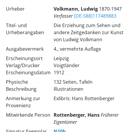
Urheber
Volkmann, Ludwig
1870-1947
Verfasser
(DE-588)117489883
Titel- und
Die Erziehung zum Sehen und
Urheberangaben
andere Zeitgedanken zur Kunst
von Ludwig Volkmann
Ausgabevermerk
4., vermehrte Auflage
Erscheinungsort
Leipzig
Verlag/Drucker
Voigtländer
Erscheinungsdatum
1912
Physische
132 Seiten, Tafeln
Beschreibung
Illustrationen
Anmerkung zur
Exlibris: Hans Rottenberger
Provenienz
Mitwirkende Person
Rottenberger, Hans
Früherer
Eigentümer
Signatur Exemplar
N10b