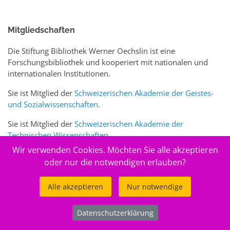
Mitgliedschaften
Die Stiftung Bibliothek Werner Oechslin ist eine
Forschungsbibliothek und kooperiert mit nationalen und
internationalen Institutionen.
Sie ist Mitglied der
Schweizerischen Akademie der Geistes-
und Sozialwissenschaften
.
Sie ist Mitglied der
Schweizerischen Akademie der
Technischen Wissenschaften
.
Wir verwenden Cookies. Möchten Sie alle akzeptieren
Sie ist zudem Mitglied des Schweizer Portals
www.sciences-
oder nur die notwendigen erlauben?
arts.ch
Alle akzeptieren
Nur notwendige
© 2026
Stiftung Bibliothek Werner Oechslin
Datenschutzerklärung
.