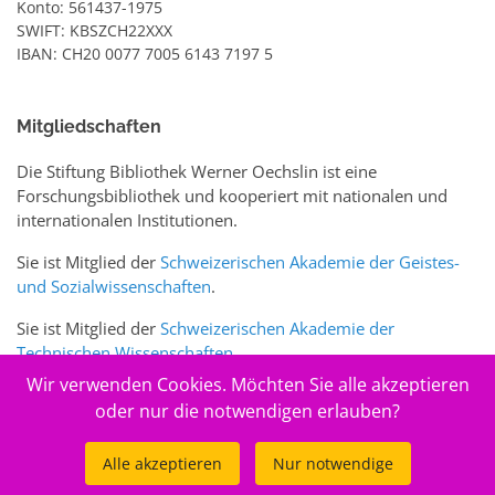
Konto: 561437-1975
SWIFT: KBSZCH22XXX
IBAN: CH20 0077 7005 6143 7197 5
Mitgliedschaften
Die Stiftung Bibliothek Werner Oechslin ist eine
Forschungsbibliothek und kooperiert mit nationalen und
internationalen Institutionen.
Sie ist Mitglied der
Schweizerischen Akademie der Geistes-
und Sozialwissenschaften
.
Sie ist Mitglied der
Schweizerischen Akademie der
Technischen Wissenschaften
.
Wir verwenden Cookies. Möchten Sie alle akzeptieren
Sie ist zudem Mitglied des Schweizer Portals
www.sciences-
oder nur die notwendigen erlauben?
arts.ch
Alle akzeptieren
Nur notwendige