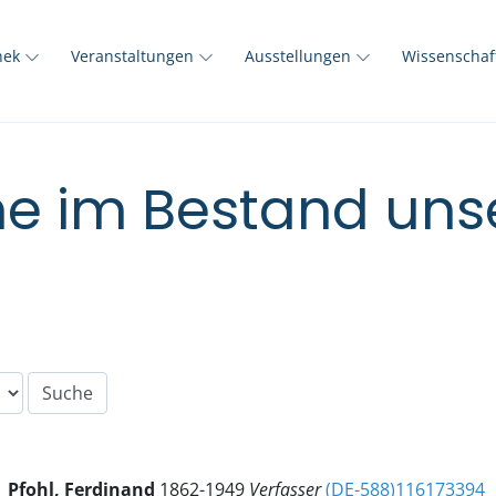
thek
Veranstaltungen
Ausstellungen
Wissenscha
e im Bestand unse
Pfohl, Ferdinand
1862-1949
Verfasser
(DE-588)116173394