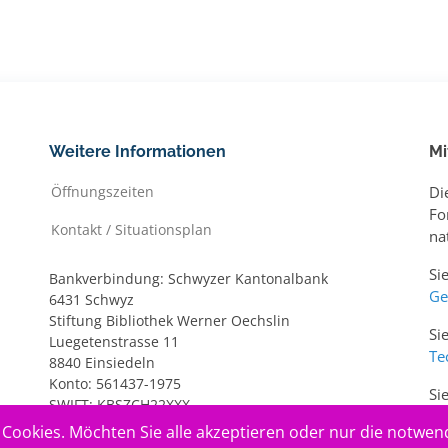
Weitere Informationen
Mi
Öffnungszeiten
Di
Fo
Kontakt / Situationsplan
na
Si
Bankverbindung: Schwyzer Kantonalbank
Ge
6431 Schwyz
Stiftung Bibliothek Werner Oechslin
Si
Luegetenstrasse 11
Te
8840 Einsiedeln
Konto: 561437-1975
Si
SWIFT: KBSZCH22XXX
ww
IBAN: CH20 0077 7005 6143 7197 5
Cookies. Möchten Sie alle akzeptieren oder nur die notwen