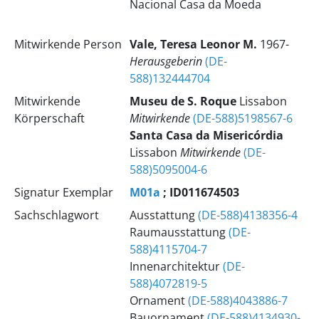
Nacional Casa da Moeda
Mitwirkende Person
Vale, Teresa Leonor M.
1967-
Herausgeberin
(DE-
588)132444704
Mitwirkende
Museu de S. Roque
Lissabon
Körperschaft
Mitwirkende
(DE-588)5198567-6
Santa Casa da Misericórdia
Lissabon
Mitwirkende
(DE-
588)5095004-6
Signatur Exemplar
M01a
; ID011674503
Sachschlagwort
Ausstattung
(DE-588)4138356-4
Raumausstattung
(DE-
588)4115704-7
Innenarchitektur
(DE-
588)4072819-5
Ornament
(DE-588)4043886-7
Bauornament
(DE-588)4134930-