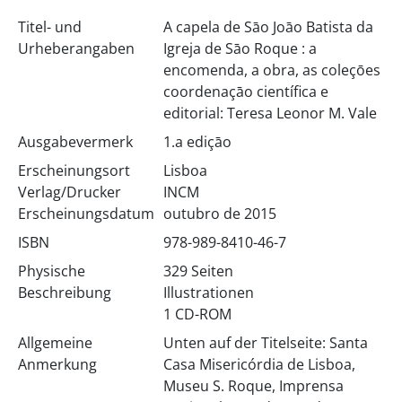
Titel- und
A capela de Sāo Joāo Batista da
Urheberangaben
Igreja de Sāo Roque : a
encomenda, a obra, as coleçōes
coordenaçāo científica e
editorial: Teresa Leonor M. Vale
Ausgabevermerk
1.a ediçāo
Erscheinungsort
Lisboa
Verlag/Drucker
INCM
Erscheinungsdatum
outubro de 2015
ISBN
978-989-8410-46-7
Physische
329 Seiten
Beschreibung
Illustrationen
1 CD-ROM
Allgemeine
Unten auf der Titelseite: Santa
Anmerkung
Casa Misericórdia de Lisboa,
Museu S. Roque, Imprensa