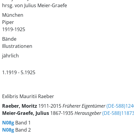
hrsg. von Julius Meier-Graefe
München
Piper
1919-1925
Bände
Illustrationen
jährlich
1.1919 - 5.1925
Exlibris Mauritii Raeber
Raeber, Moritz
1911-2015
Früherer Eigentümer
(DE-588)12
Meier-Graefe, Julius
1867-1935
Herausgeber
(DE-588)1187
N08g
Band 1
N08g
Band 2