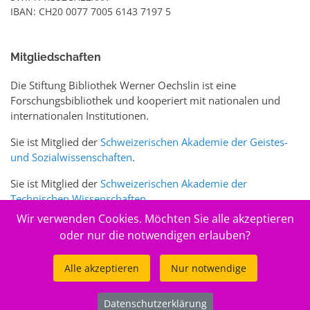
IBAN: CH20 0077 7005 6143 7197 5
Mitgliedschaften
Die Stiftung Bibliothek Werner Oechslin ist eine
Forschungsbibliothek und kooperiert mit nationalen und
internationalen Institutionen.
Sie ist Mitglied der
Schweizerischen Akademie der Geistes-
und Sozialwissenschaften
.
Sie ist Mitglied der
Schweizerischen Akademie der
Technischen Wissenschaften
.
Wir verwenden Cookies. Möchten Sie alle akzeptieren
Sie ist zudem Mitglied des Schweizer Portals
www.sciences-
oder nur die notwendigen erlauben?
arts.ch
Alle akzeptieren
Nur notwendige
© 2026
Stiftung Bibliothek Werner Oechslin
Datenschutzerklärung
.