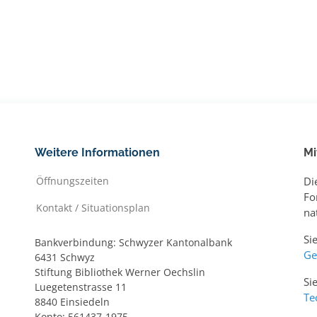
Weitere Informationen
Mi
Öffnungszeiten
Di
Fo
Kontakt / Situationsplan
na
Si
Bankverbindung: Schwyzer Kantonalbank
Ge
6431 Schwyz
Stiftung Bibliothek Werner Oechslin
Si
Luegetenstrasse 11
Te
8840 Einsiedeln
Konto: 561437-1975