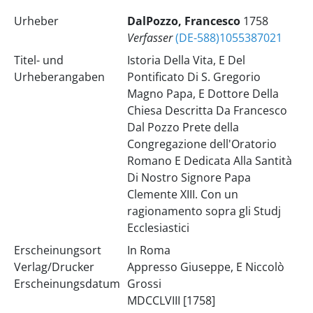
Urheber
DalPozzo, Francesco
1758
Verfasser
(DE-588)1055387021
Titel- und
Istoria Della Vita, E Del
Urheberangaben
Pontificato Di S. Gregorio
Magno Papa, E Dottore Della
Chiesa Descritta Da Francesco
Dal Pozzo Prete della
Congregazione dell'Oratorio
Romano E Dedicata Alla Santità
Di Nostro Signore Papa
Clemente XIII. Con un
ragionamento sopra gli Studj
Ecclesiastici
Erscheinungsort
In Roma
Verlag/Drucker
Appresso Giuseppe, E Niccolò
Erscheinungsdatum
Grossi
MDCCLVIII [1758]