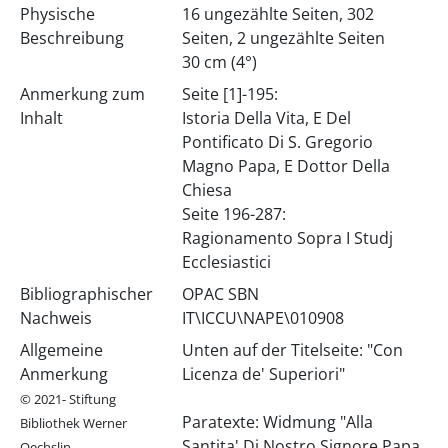
Physische
16 ungezählte Seiten, 302
Beschreibung
Seiten, 2 ungezählte Seiten
30 cm (4°)
Anmerkung zum
Seite [1]-195:
Inhalt
Istoria Della Vita, E Del
Pontificato Di S. Gregorio
Magno Papa, E Dottor Della
Chiesa
Seite 196-287:
Ragionamento Sopra I Studj
Ecclesiastici
Bibliographischer
OPAC SBN
Nachweis
IT\ICCU\NAPE\010908
Allgemeine
Unten auf der Titelseite: "Con
Anmerkung
Licenza de' Superiori"
© 2021- Stiftung
Paratexte: Widmung "Alla
Bibliothek Werner
Santita' Di Nostro Signore Papa
Oechslin