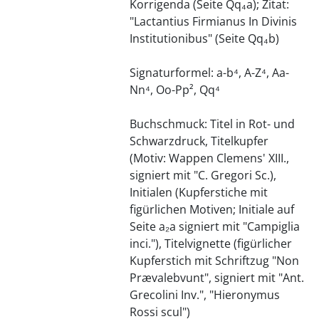
Korrigenda (Seite Qq₄a); Zitat:
"Lactantius Firmianus In Divinis
Institutionibus" (Seite Qq₄b)
Signaturformel: a-b⁴, A-Z⁴, Aa-
Nn⁴, Oo-Pp², Qq⁴
Buchschmuck: Titel in Rot- und
Schwarzdruck, Titelkupfer
(Motiv: Wappen Clemens' XIII.,
signiert mit "C. Gregori Sc.),
Initialen (Kupferstiche mit
figürlichen Motiven; Initiale auf
Seite a₂a signiert mit "Campiglia
inci."), Titelvignette (figürlicher
Kupferstich mit Schriftzug "Non
Prævalebvunt", signiert mit "Ant.
Grecolini Inv.", "Hieronymus
Rossi scul")