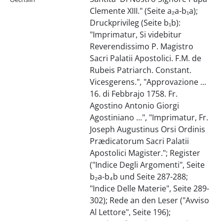
Clemente XIII." (Seite a₂a-b₁a);
Druckprivileg (Seite b₁b):
"Imprimatur, Si videbitur
Reverendissimo P. Magistro
Sacri Palatii Apostolici. F.M. de
Rubeis Patriarch. Constant.
Vicesgerens.", "Approvazione ...
16. di Febbrajo 1758. Fr.
Agostino Antonio Giorgi
Agostiniano ...", "Imprimatur, Fr.
Joseph Augustinus Orsi Ordinis
Prædicatorum Sacri Palatii
Apostolici Magister."; Register
("Indice Degli Argomenti", Seite
b₂a-b₄b und Seite 287-288;
"Indice Delle Materie", Seite 289-
302); Rede an den Leser ("Avviso
Al Lettore", Seite 196);