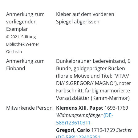
Anmerkung zum
Kleber auf dem vorderen
vorliegenden
Spiegel abgerissen
Exemplar
© 2021- Stiftung
Bibliothek Werner
Oechslin
Anmerkung zum
Dunkelbrauner Ledereinband, 6
Einband
Bünde, goldgeprägter Rücken
(florale Motive und Titel: "VITA//
DI// S.GREGOR// MAGNO"), roter
Farbschnitt, farbig marmorierte
Vorsatzblätter (Kamm-Marmor)
Mitwirkende Person
Klemens
XIII.
Papst
1693-1769
Widmungsempfänger
(DE-
588)123610311
Gregori, Carlo
1719-1759
Stecher
(DE-588)123405351