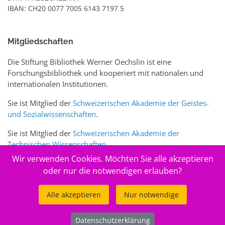
IBAN: CH20 0077 7005 6143 7197 5
Mitgliedschaften
Die Stiftung Bibliothek Werner Oechslin ist eine
Forschungsbibliothek und kooperiert mit nationalen und
internationalen Institutionen.
Sie ist Mitglied der
Schweizerischen Akademie der Geistes-
und Sozialwissenschaften
.
Sie ist Mitglied der
Schweizerischen Akademie der
Technischen Wissenschaften
.
Wir verwenden Cookies. Möchten Sie alle akzeptieren
Sie ist zudem Mitglied des Schweizer Portals
www.sciences-
oder nur die notwendigen erlauben?
arts.ch
Alle akzeptieren
Nur notwendige
© 2026
Stiftung Bibliothek Werner Oechslin
Datenschutzerklärung
.