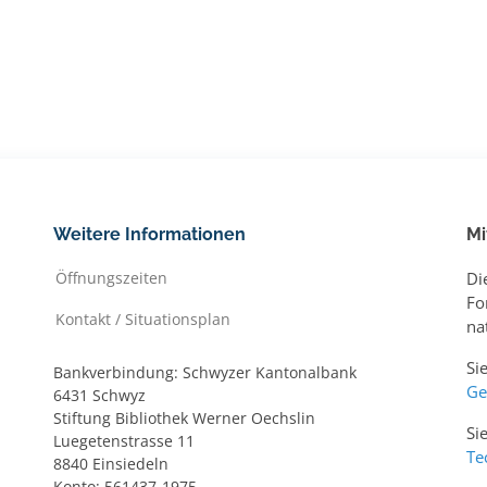
Weitere Informationen
Mi
Öffnungszeiten
Di
Fo
Kontakt / Situationsplan
na
Si
Bankverbindung: Schwyzer Kantonalbank
Ge
6431 Schwyz
Stiftung Bibliothek Werner Oechslin
Si
Luegetenstrasse 11
Te
8840 Einsiedeln
Konto: 561437-1975