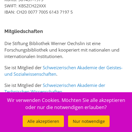
SWIFT: KBSZCH22XXX
IBAN: CH20 0077 7005 6143 7197 5
Mitgliedschaften
Die Stiftung Bibliothek Werner Oechslin ist eine
Forschungsbibliothek und kooperiert mit nationalen und
internationalen Institutionen.
Sie ist Mitglied der
Schweizerischen Akademie der Geistes-
und Sozialwissenschaften
.
Sie ist Mitglied der
Schweizerischen Akademie der
Technischen Wissenschaften
.
Wir verwenden Cookies. Möchten Sie alle akzeptieren
Sie ist zudem Mitglied des Schweizer Portals
www.sciences-
oder nur die notwendigen erlauben?
arts.ch
Alle akzeptieren
Nur notwendige