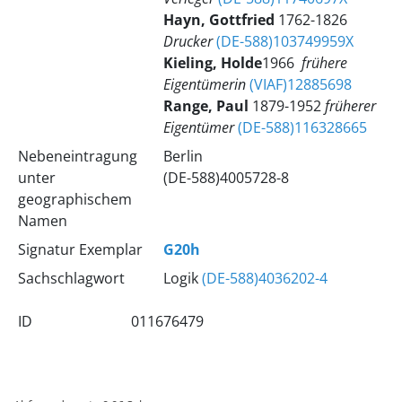
Hayn, Gottfried
1762-1826
Drucker
(DE-588)103749959X
Kieling, Holde‏
1966
frühere
Eigentümerin
(VIAF)12885698
Range, Paul
1879-1952
früherer
Eigentümer
(DE-588)116328665
Nebeneintragung
Berlin
unter
(DE-588)4005728-8
geographischem
Namen
Signatur Exemplar
G20h
Sachschlagwort
Logik
(DE-588)4036202-4
ID
011676479