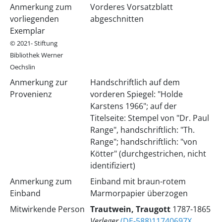
Anmerkung zum
Vorderes Vorsatzblatt
vorliegenden
abgeschnitten
Exemplar
© 2021- Stiftung
Bibliothek Werner
Oechslin
Anmerkung zur
Handschriftlich auf dem
Provenienz
vorderen Spiegel: "Holde
Karstens 1966"; auf der
Titelseite: Stempel von "Dr. Paul
Range", handschriftlich: "Th.
Range"; handschriftlich: "von
Kötter" (durchgestrichen, nicht
identifiziert)
Anmerkung zum
Einband mit braun-rotem
Einband
Marmorpapier überzogen
Mitwirkende Person
Trautwein, Traugott
1787-1865
Verleger
(DE-588)11740697X