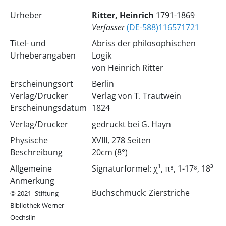
Urheber
Ritter, Heinrich
1791-1869
Verfasser
(DE-588)116571721
Titel- und
Abriss der philosophischen
Urheberangaben
Logik
von Heinrich Ritter
Erscheinungsort
Berlin
Verlag/Drucker
Verlag von T. Trautwein
Erscheinungsdatum
1824
Verlag/Drucker
gedruckt bei G. Hayn
Physische
XVIII, 278 Seiten
Beschreibung
20cm (8°)
Allgemeine
Signaturformel: χ¹, π⁸, 1-17⁸, 18³
Anmerkung
Buchschmuck: Zierstriche
© 2021- Stiftung
Bibliothek Werner
Oechslin