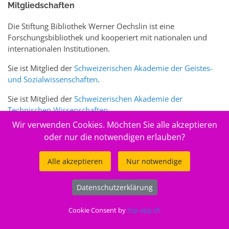
Mitgliedschaften
Die Stiftung Bibliothek Werner Oechslin ist eine
Forschungsbibliothek und kooperiert mit nationalen und
internationalen Institutionen.
Sie ist Mitglied der
Schweizerischen Akademie der Geistes-
und Sozialwissenschaften
.
Sie ist Mitglied der
Schweizerischen Akademie der
Technischen Wissenschaften
.
Wir verwenden Cookies. Möchten Sie alle akzeptieren
Sie ist zudem Mitglied des Schweizer Portals
www.sciences-
oder nur die notwendigen erlauben?
arts.ch
Alle akzeptieren
Nur notwendige
© 2026
Stiftung Bibliothek Werner Oechslin
Datenschutzerklärung
.
Cookie Consent by
top-app.ch