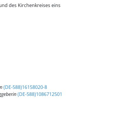
und des Kirchenkreises eins
in
(DE-588)16158020-8
ggeberin
(DE-588)1086712501