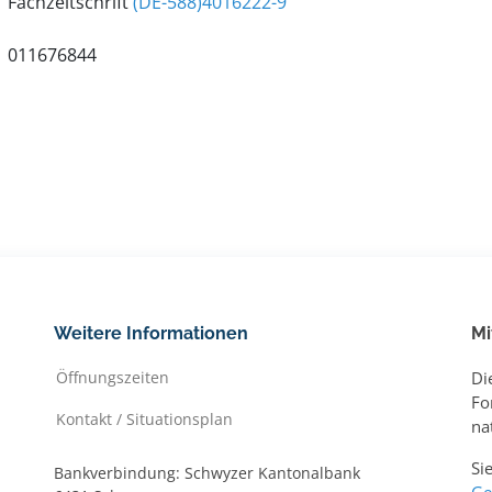
Fachzeitschrift
(DE-588)4016222-9
011676844
Weitere Informationen
Mi
Öffnungszeiten
Di
Fo
Kontakt / Situationsplan
na
Si
Bankverbindung: Schwyzer Kantonalbank